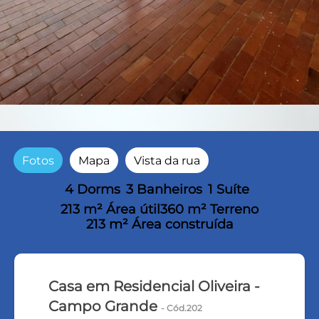
Fotos
Mapa
Vista da rua
4 Dorms
3 Banheiros
1 Suíte
213 m² Área útil
360 m² Terreno
213 m² Área construída
Casa em Residencial Oliveira -
Campo Grande
- Cód.202